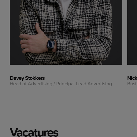
Davey Stokkers
Nick
Head of Advertising / Principal Lead Advertising
Busi
Vacatures