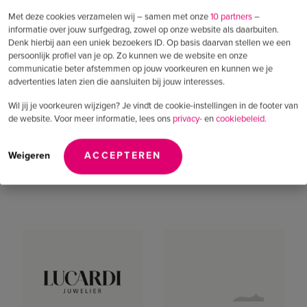
Met deze cookies verzamelen wij – samen met onze
10 partners
–
informatie over jouw surfgedrag, zowel op onze website als daarbuiten.
Denk hierbij aan een uniek bezoekers ID. Op basis daarvan stellen we een
persoonlijk profiel van je op. Zo kunnen we de website en onze
communicatie beter afstemmen op jouw voorkeuren en kunnen we je
Een greep uit onze
advertenties laten zien die aansluiten bij jouw interesses.
opdrachtgevers
Wil jij je voorkeuren wijzigen? Je vindt de cookie-instellingen in de footer van
de website. Voor meer informatie, lees ons
privacy-
en
cookiebeleid.
Impact voor ambitieuze merken
.
Weigeren
ACCEPTEREN